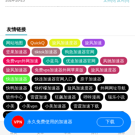
2024-10-23
支持
[0]
反对
[0]
友情链接
网站地图
QuickQ
旋风加速度器
旋风加速
坚果加速器
tiktok加速器
狗急加速器官网
免费vqn外网加速
小蓝鸟
优途加速器官网
风驰加速器
旋风加速器
免费vps加速器外网苹果版
旋风加速度器
快连加速器
快连加速器官网入口
原子加速器
快鸭加速器
快柠檬加速器
旋风加速度器
外网网址导航
软件中心
雷霆加速
狂飙加速器
哔咔漫画
瑞乐小说
小美
小美vpn
小美加速器
雷霆加速下载
海鸥加速器下载
雷霆加速版ins
雷霆加速
海鸥加速度
永久免费使用的加速器
下载
0.188577s
首页
安卓
苹果
排行
推荐