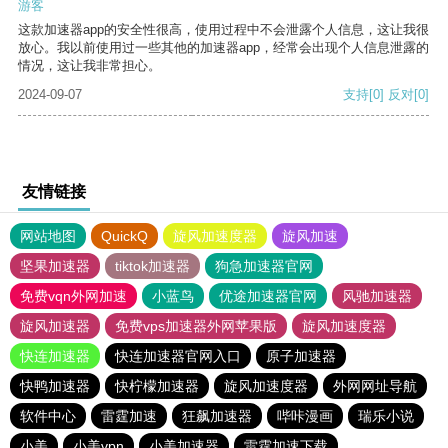
游客
这款加速器app的安全性很高，使用过程中不会泄露个人信息，这让我很
放心。我以前使用过一些其他的加速器app，经常会出现个人信息泄露的
情况，这让我非常担心。
2024-09-07
支持
[0]
反对
[0]
友情链接
网站地图
QuickQ
旋风加速度器
旋风加速
坚果加速器
tiktok加速器
狗急加速器官网
免费vqn外网加速
小蓝鸟
优途加速器官网
风驰加速器
旋风加速器
免费vps加速器外网苹果版
旋风加速度器
快连加速器
快连加速器官网入口
原子加速器
快鸭加速器
快柠檬加速器
旋风加速度器
外网网址导航
软件中心
雷霆加速
狂飙加速器
哔咔漫画
瑞乐小说
小美
小美vpn
小美加速器
雷霆加速下载